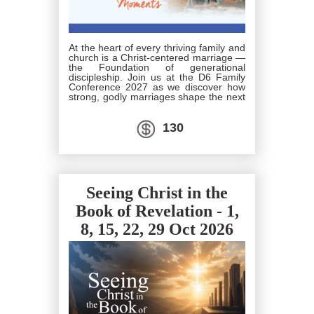
At the heart of every thriving family and
church is a Christ-centered marriage —
the Foundation of generational
discipleship. Join us at the D6 Family
Conference 2027 as we discover how
strong, godly marriages shape the next
generation in faith. Whether you are
married, single, or serving in any
season of life, there is a place for you
130
at this conference. Together, let's
explore how each of us can contribute
to building strong families and a lasting
spiritual legacy, one home at a time.
Seeing Christ in the
Book of Revelation - 1,
8, 15, 22, 29 Oct 2026