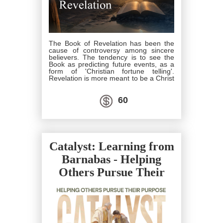
The Book of Revelation has been the
cause of controversy among sincere
believers. The tendency is to see the
Book as predicting future events, as a
form of 'Christian fortune telling'.
Revelation is more meant to be a Christ
centred Book, being The Revelation of
Jesus Christ (1:1). Yet this study will not
neglect the interpretation of history as
60
found in the Book. There will be time for
discussion, with respect for differing
opinions about Revelation.
Catalyst: Learning from
Barnabas - Helping
Others Pursue Their
Purpose (22 & 29
August 2026)