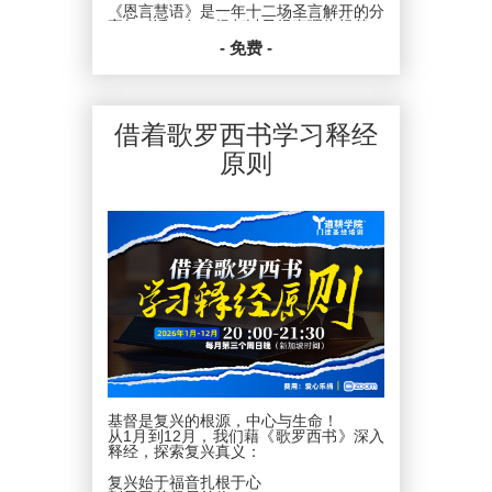
《恩言慧语》是一年十二场圣言解开的分
享与对话，每一场都以圣经真理为根基，
结合生活的洞见与属灵的实践，帮助我
- 免费 -
们： 在信仰中重新得力
在生活中活出恩典
在关系中建立智慧
另外【恩言慧语】也会让你的读经生活产
生变化！
借着歌罗西书学习释经
手握“红、蓝、紫、绿、橙”五色神剑，
原则
掌握“相同、相似、相反、相关、相称”的
寻宝图，像侦探一样解开经文奥秘！
告别沉闷，开启一段多彩的读经之旅。
从这里开始，真正读懂、祷读、活出上帝
的话！
立即加入，发现圣经的可爱与深刻！
日期：2026年1月4-12月6日
新加坡时间：每月第一个周日晚上
20:00-21:30
平台：ZOOM
费用：爱心乐捐
PDPA * 在向我们提供您个人资料的同
时，就表示您已同意让新加坡圣经公会和
属下的各项事工按照本会网页上的隐私政
策来收集、使用您的个人信息数据。我们
基督是复兴的根源，中心与生命！
会竭力只在所需的范围内使用所收集的数
从1月到12月，我们藉《歌罗西书》深入
据。
释经，探索复兴真义：
复兴始于福音扎根于心