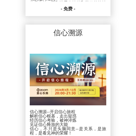
你是家长，正和孩子在情绪和学习的拉扯
中感到耗竭……
- 免费 -
甚至你是单身或未育者，却也在这浪潮中
思考：我该如何预备自己，来支持身边的
下一代？
这不仅是“教养之战”，更是“生命影响生
信心溯源
命”的属灵争战。我们邀请你，不再以角
色划分，而是以 “共同体” 的身份，一起
进入这场关键对话：
情绪之战｜从吼叫到安稳
成为彼此的情绪疏导，而非风暴本身。
学业之战｜从焦虑到动力
停止无效内耗，协助孩子发现并发挥优
势。
屏幕之战｜从沉迷到管理
揭露成瘾背后的秘密，以管家思维善用资
源。
信仰之战｜从教导到活出
刻意营造环境，让信仰可活、可传、可扎
根。
信心溯源--开启信心旅程
这不是只给父母的课程，我们将融合圣经
解析信心根基，走出疑惑
智慧、教育心法与关系实践，帮助你在所
经历信心考验，被神淬炼
处的位置，发挥真实的影响力。
见证信心释放的大能
信心，不只是头脑同意--是关系，是旅
教养四战｜破局同行
程，是看见神的荣耀！
这一次，我们一起为恢复、为建造、为传