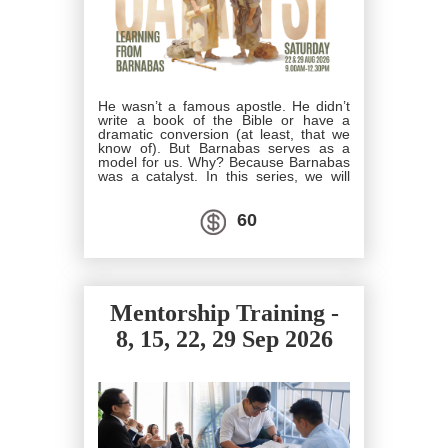
He wasn’t a famous apostle. He didn’t
write a book of the Bible or have a
dramatic conversion (at least, that we
know of). But Barnabas serves as a
model for us. Why? Because Barnabas
was a catalyst. In this series, we will
look at specific ways God used him to
encourage others by both his words
and actions, whether he was focusing
60
on one person at a time or a group of
people. In four sessions, we will see
this servant of God: Pursuing Purpose,
Meeting Needs, Nurturing Faith,
Developing Potential. Barnabas’ steady
faithfulness in using his gifts for God’s
Mentorship Training -
kingdom was vital in the lives of
believers throughout history. In
8, 15, 22, 29 Sep 2026
Catalyst, we will learn that like
Barnabas, we can change the world,
one small act at a time.