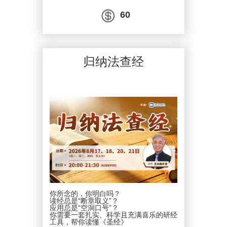
命塑造，
为自我提供三个成长框架：
60
确认自我定位、
迷失自我定位、
重寻自我定位的生命导向。
借此整合自我、寻获真我，进而活出充满
福音意义的人生。
归纳法查经
日期：2026年9月12、19、26日、10月3
日
时间：周六晚上19:30-21:30分（新加坡
时间）
讲师：王志扬牧师/博士
平台：ZOOM
费用：60新币/180马币
报名截止日期：2026年9月1日
PDPA * 在向我们提供您个人资料的同
时，就表示您已同意让新加坡圣经公会和
属下的各项事工按照本会网页上的隐私政
策来收集、使用您的个人信息数据。我们
会竭力只在所需的范围内使用所收集的数
据。
你所念的，你明白吗？
读经总是“断章取义”？
应用总是“空洞口号”？
你需要一套扎实、科学且充满喜乐的研经
工具，帮你读懂《圣经》