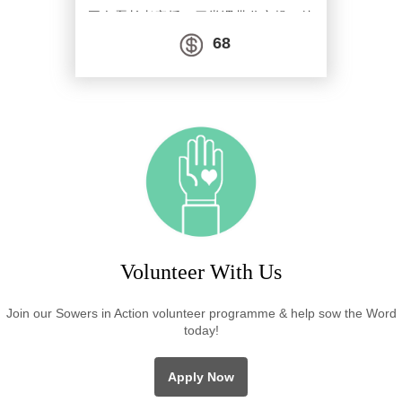
王白磊长老亲授，四堂课带你实操、练
就“属灵眼力”：
观察：发现细节，看清经文真相。
68
解释：纵观上下文，捕捉真理核心。
应用：对接生活，让信仰“落地有感”。
早鸟优惠进行中！名额有限，邀你一同领
受读经的甘甜。
日期：2026年8月17日、18日、20日、
21日 （周一、周二、周四、周五晚）
时间：20:00-21:30新加坡时间
平台：zoom
费用：早鸟价48新币（原价68新币）
早鸟价截至日期8月3日，报名截止日期8
月10日
PDPA * 在向我们提供您个人资料的同
时，就表示您已同意让新加坡圣经公会和
属下的各项事工按照本会网页上的隐私政
策来收集、使用您的个人信息数据。我们
会竭力只在所需的范围内使用所收集的数
据。
Volunteer With Us
Join our Sowers in Action volunteer programme & help sow the Word
today!
Apply Now