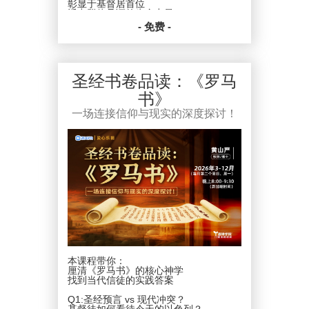
彰显于基督居首位
活出群体见证的生命力量
- 免费 -
每月一课
让复兴的火，燃烧个人、点亮群体！
共同学习、彼此建造
到穿上新人、活出爱的关系
圣经书卷品读：《罗马
从基督的至高与丰盛
书》
一起扎根真理 . 活出复兴
每月主题深化 . 同行见证成长
一场连接信仰与现实的深度探讨！
让我们在基督里携手走向生命的复兴！
日期：2026年1月18-12月20日
新加坡时间：每月第三个周日晚上
20:00-21:30
平台：ZOOM
费用：爱心乐捐
PDPA * 在向我们提供您个人资料的同
时，就表示您已同意让新加坡圣经公会和
属下的各项事工按照本会网页上的隐私政
策来收集、使用您的个人信息数据。我们
会竭力只在所需的范围内使用所收集的数
据。
本课程带你：
厘清《罗马书》的核心神学
找到当代信徒的实践答案
Q1:圣经预言 vs 现代冲突？
基督徒如何看待今天的以色列？