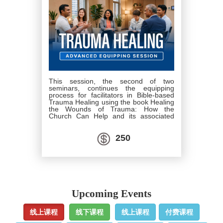
This session, the second of two
seminars, continues the equipping
process for facilitators in Bible-based
Trauma Healing using the book Healing
the Wounds of Trauma: How the
Church Can Help and its associated
programme model. This proven
approach uses applied Scripture and
some of the best mental health
250
principles to address spiritual and
emotional wounds caused by trauma of
war, ethnic conflicts, natural disasters,
car accidents, abuse, and similar
events. The book has been translated
and taught in over 100 countries with
more than 194 language groups in
Upcoming Events
Africa, Asia, the Pacific, and the
Americas.
线上课程
线下课程
线上课程
付费课程