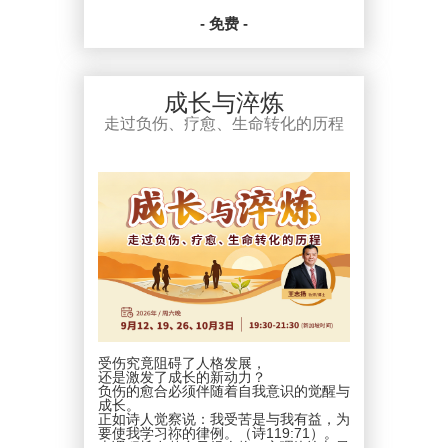
承而战。
全年陪伴你深入圣经，溯源信心，共建生
- 免费 -
命！
日期：2026年3.29日、5.31日、8.30
适合渴望扎根真理，活出信心的你！
日、11.29日
一起装备学习！让2026年成为你的“信心
新加坡时间：周日晚上20：00-21：30
成长年”
平台：ZOOM
日期：2026年3月-12月每月一次第四个
费用：爱心乐捐
成长与淬炼
周日晚上 20：00-21：30（新加坡时
间）
PDPA * 在向我们提供您个人资料的同
走过负伤、疗愈、生命转化的历程
平台：ZOOM
时，就表示您已同意让新加坡圣经公会和
费用：爱心乐捐
属下的各项事工按照本会网页上的隐私政
策来收集、使用您的个人信息数据。我们
PDPA * 在向我们提供您个人资料的同
会竭力只在所需的范围内使用所收集的数
时，就表示您已同意让新加坡圣经公会和
据。
属下的各项事工按照本会网页上的隐私政
策来收集、使用您的个人信息数据。我们
会竭力只在所需的范围内使用所收集的数
据。
受伤究竟阻碍了人格发展，
还是激发了成长的新动力？
负伤的愈合必须伴随着自我意识的觉醒与
成长。
正如诗人觉察说：我受苦是与我有益，为
要使我学习祢的律例。（诗119:71）。
本课程旨在整合圣经人物、心理咨询与灵