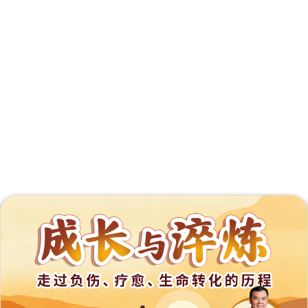
外
展
事
工