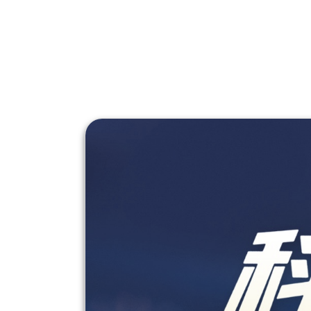
们
Search
for: