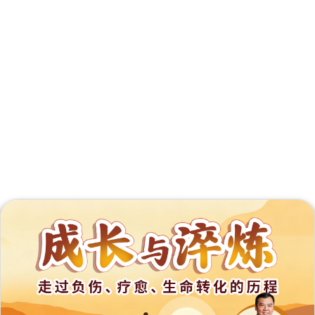
外
展
事
工