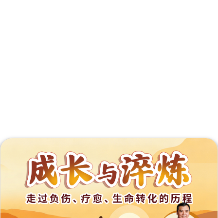
外
展
事
工