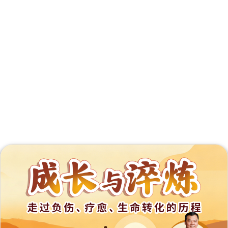
外
展
事
工